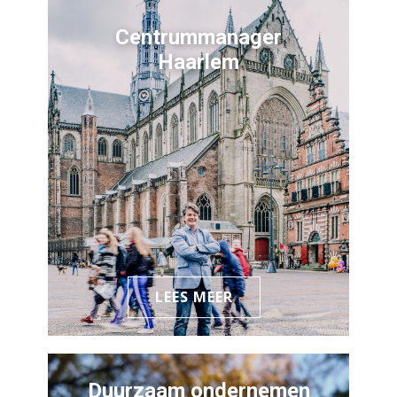
Centrummanager
Haarlem
LEES MEER
Duurzaam ondernemen